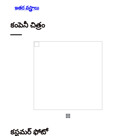
ఇతర వస్త్రాలు
కంపెనీ చిత్రం
కస్టమర్ ఫోటో