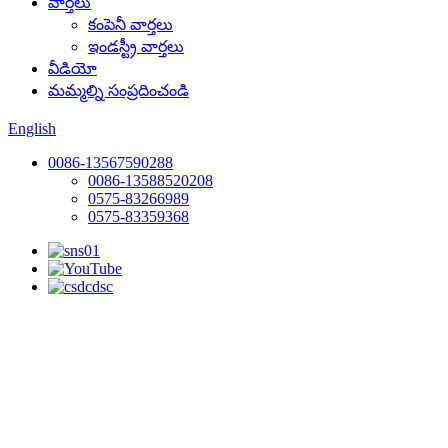
వార్తలు
కంపెనీ వార్తలు
ఇండస్ట్రీ వార్తలు
వీడియో
మమ్మల్ని సంప్రదించండి
English
0086-13567590288
0086-13588520208
0575-83266989
0575-83359368