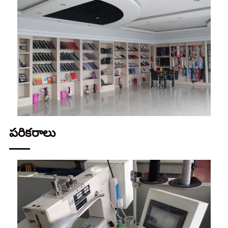
పరికరాలు