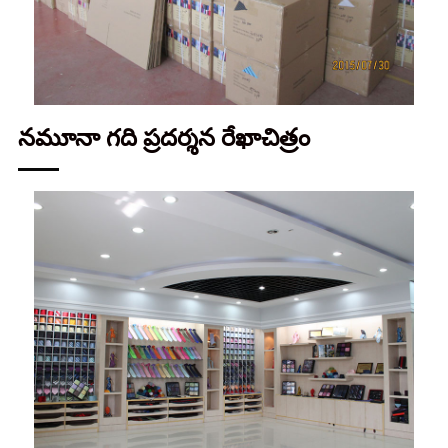
నమూనా గది ప్రదర్శన రేఖాచిత్రం