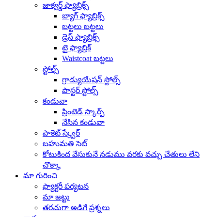
జాక్వర్డ్ ఫ్యాబ్రిక్స్
బ్యాగ్ ఫ్యాబ్రిక్స్
బట్టలు బట్టలు
డ్రెస్ ఫ్యాబ్రిక్స్
టై ఫ్యాబ్రిక్
Waistcoat బట్టలు
స్టోల్స్
గ్రాడ్యుయేషన్ స్టోల్స్
పాస్టర్ స్టోల్స్
కండువా
ప్రింటెడ్ స్కార్ఫ్
నేసిన కండువా
పాకెట్ స్క్వేర్
బహుమతి సెట్
కోటుకింద వేసుకునే నడుము వరకు వచ్చు చేతులు లేని
చొక్కా
మా గురించి
ఫ్యాక్టరీ పర్యటన
మా జట్టు
తరచుగా అడిగే ప్రశ్నలు