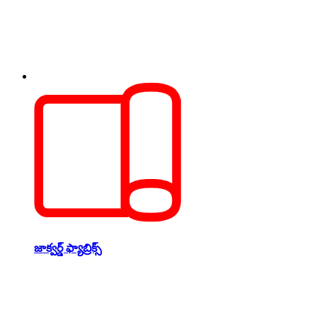
జాక్వర్డ్ ఫ్యాబ్రిక్స్