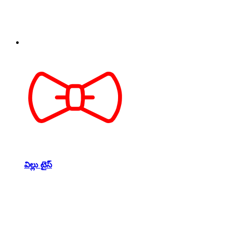
విల్లు టైస్