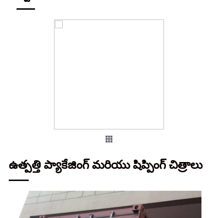
ఉత్పత్తి ప్యాకేజింగ్ మరియు షిప్పింగ్ చిత్రాలు