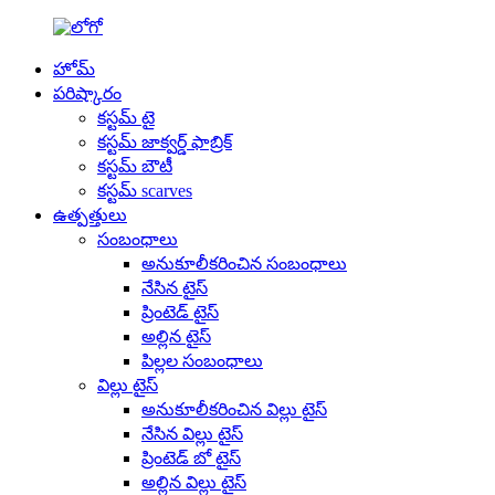
హోమ్
పరిష్కారం
కస్టమ్ టై
కస్టమ్ జాక్వర్డ్ ఫాబ్రిక్
కస్టమ్ బౌటీ
కస్టమ్ scarves
ఉత్పత్తులు
సంబంధాలు
అనుకూలీకరించిన సంబంధాలు
నేసిన టైస్
ప్రింటెడ్ టైస్
అల్లిన టైస్
పిల్లల సంబంధాలు
విల్లు టైస్
అనుకూలీకరించిన విల్లు టైస్
నేసిన విల్లు టైస్
ప్రింటెడ్ బో టైస్
అల్లిన విల్లు టైస్