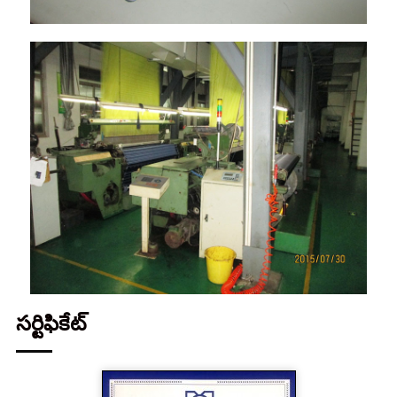
సర్టిఫికేట్