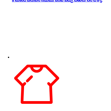
కోటుకింద వేసుకునే నడుము వరకు వచ్చు చేతులు లేని చొక్కా