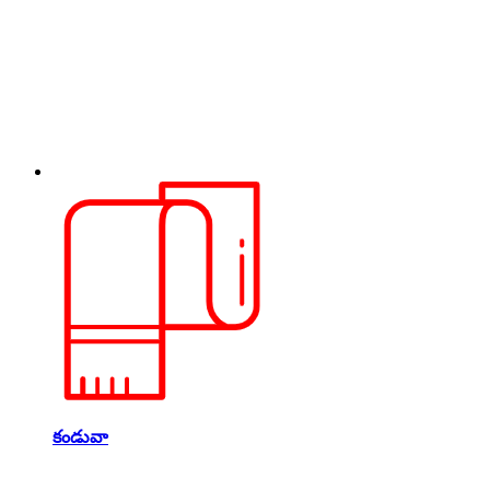
కండువా