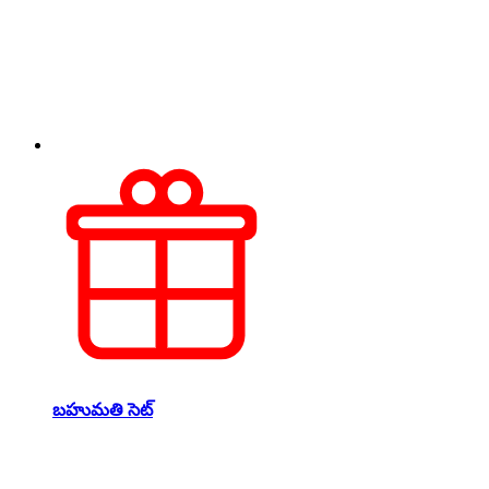
బహుమతి సెట్